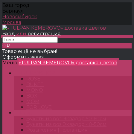
Ваш город
Барнаул
Новосибирск
Москва
Вход
или
регистрация
0 ₽
Товар ещё не выбран!
Оформить заказ
Меню
«TULPAN KEMEROVO» доставка цветов
TULPANSHOP
ROSE
BUKET
MONO
BOX
MOM
FOR LOVE
Розы
Букеты из роз Эквадор 50-60см
Букеты из роз Эквадор 40-50см
Розы Кения | Голландия