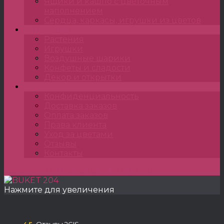
Ящики и кашпо с цветочным
наполнением
Сердца, каркасы, игрушки из цветов
Подарки
Растения
Игрушки
Воздушные шарики
Конфеты и сладости
Декор и открытки
•••
Конфиденциальность
Доставка заказов
Оплата заказов
Права клиента
Уход за цветами
Отзывы
Контакты
Главная
»
TULPANSHOP
»
BUKET 204
Нажмите для увеличения
Отзывы 2GIS