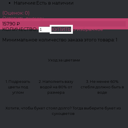
Наличие:
Есть в наличии
(Оценок: 0)
Оставить оценку
15790 ₽
КОЛИЧЕСТВО:
КУПИТЬ
В избранное
Минимальное количество заказа этого товара: 1
Уход за цветами
1. Подрезать
2. Наполнить вазу
3. Не менее 60%
цветы под
водой на 80% от
стебля должно быть в
углом
размера
воде
Хотите, чтобы букет стоял долго? Тогда выберите букет из
сухоцветов