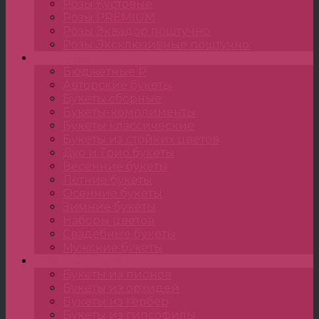
Розы Кустовые
Розы PREMIUM
Розы Эквадор поштучно
Розы Эксклюзивные поштучно
Букеты
Бюджетные ₽
Авторские букеты
Букеты сборные
Букеты-комплименты
Букеты классические
Букеты из стойких цветов
Дуо и Трио букеты
Весенние букеты
Летние букеты
Осенние букеты
Зимние букеты
Наборы цветов
Свадебные букеты
Мужские букеты
Монобукеты
Букеты из пионов
Букеты из орхидей
Букеты из гербер
Букеты из гипсофилы