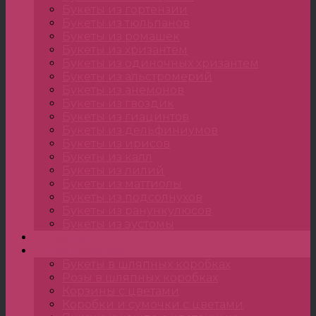
Букеты из гортензии
Букеты из тюльпанов
Букеты из ромашек
Букеты из хризантем
Букеты из одиночных хризантем
Букеты из альстромерий
Букеты из анемонов
Букеты из гвоздик
Букеты из гиацинтов
Букеты из дельфиниумов
Букеты из ирисов
Букеты из калл
Букеты из лилий
Букеты из маттиолы
Букеты из подсолнухов
Букеты из ранункулюсов
Букеты из эустомы
Цветы
Композиции
Букеты в шляпных коробках
Розы в шляпных коробках
Корзины с цветами
Коробки и сумочки с цветами