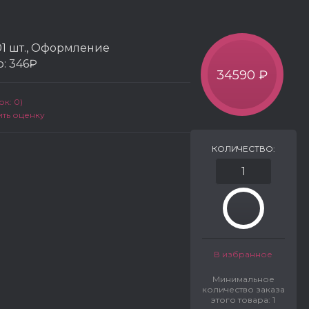
01 шт., Оформление
р:
346₽
34590 ₽
к: 0)
ить оценку
КОЛИЧЕСТВО:
В избранное
Минимальное
количество заказа
этого товара: 1