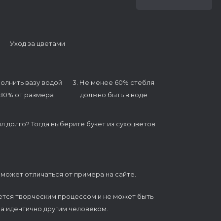
Уход за цветами
полнить вазу водой
3. Не менее 60% стебля
 80% от размера
должно быть в воде
ял долго? Тогда выберите букет из сухоцветов
 может отличаться от примера на сайте.
ется творческим процессом и не может быть
а идентично другим человеком.