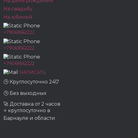
На день рождения
На свадьбу
На юбилей
+79069562222
+79069562222
+79069562222
НАПИСАТЬ
🕒 Круглосуточно 24\7
🕒 Без выходных
🚀 Доставка от 2 часов
⭐ круглосуточно в
Барнауле и области