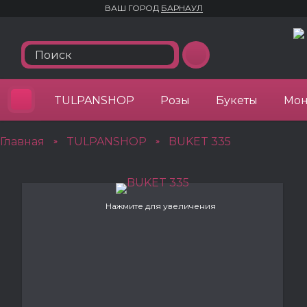
ВАШ ГОРОД
БАРНАУЛ
TULPANSHOP
Розы
Букеты
Мон
Главная
TULPANSHOP
BUKET 335
»
»
Нажмите для увеличения