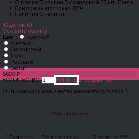
О товаре:
Тюльпан Голландский 25 шт., Лента
Бонусов за этот товар:
87₽
Наличие:
В наличии
(Оценок: 0)
Оставить оценку
Цвет :
Красный
Желтый
Сиреневый
Микс
Розовый
Белый
8690 ₽
КОЛИЧЕСТВО:
КУПИТЬ
В избранное
Минимальное количество заказа этого товара: 1
Уход за цветами
1. Подрезать
2. Наполнить вазу
3. Не менее 60%