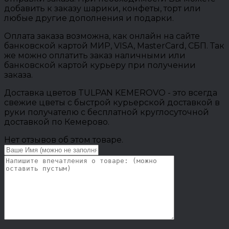
добавить к заказу шарики, конфеты, торт или
любые другие дополнения и подарки.
Оплата заказа возможна, как онлайн на сайте
банковской картой МИР, VISA, MasterCard, СБП. Так
же можно оплатить заказ наличными или
банковской картой курьеру при получении
заказа.
Доставка цветов TULPAN KEMEROVO - это всегда
свежие цветы с быстрой курьерской доставкой в
руки получателю с бесплатной круглосуточной
доставкой по Кемерово.
Нет отзывов об этом товаре.