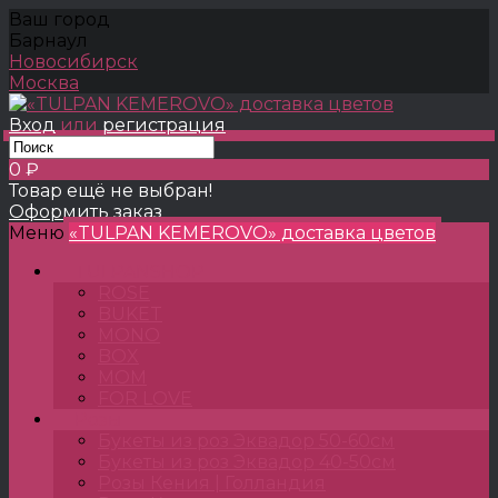
Ваш город
Барнаул
Новосибирск
Москва
Вход
или
регистрация
0 ₽
Товар ещё не выбран!
Оформить заказ
Меню
«TULPAN KEMEROVO» доставка цветов
TULPANSHOP
ROSE
BUKET
MONO
BOX
MOM
FOR LOVE
Розы
Букеты из роз Эквадор 50-60см
Букеты из роз Эквадор 40-50см
Розы Кения | Голландия