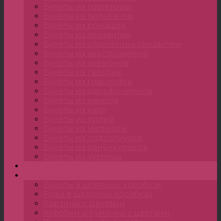
Букеты из гортензии
Букеты из тюльпанов
Букеты из ромашек
Букеты из хризантем
Букеты из одиночных хризантем
Букеты из альстромерий
Букеты из анемонов
Букеты из гвоздик
Букеты из гиацинтов
Букеты из дельфиниумов
Букеты из ирисов
Букеты из калл
Букеты из лилий
Букеты из маттиолы
Букеты из подсолнухов
Букеты из ранункулюсов
Букеты из эустомы
Цветы
Композиции
Букеты в шляпных коробках
Розы в шляпных коробках
Корзины с цветами
Коробки и сумочки с цветами