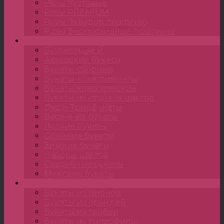
Розы Кустовые
Розы PREMIUM
Розы Эквадор поштучно
Розы Эксклюзивные поштучно
Букеты
Бюджетные ₽
Авторские букеты
Букеты сборные
Букеты-комплименты
Букеты классические
Букеты из стойких цветов
Дуо и Трио букеты
Весенние букеты
Летние букеты
Осенние букеты
Зимние букеты
Наборы цветов
Свадебные букеты
Мужские букеты
Монобукеты
Букеты из пионов
Букеты из орхидей
Букеты из гербер
Букеты из гипсофилы