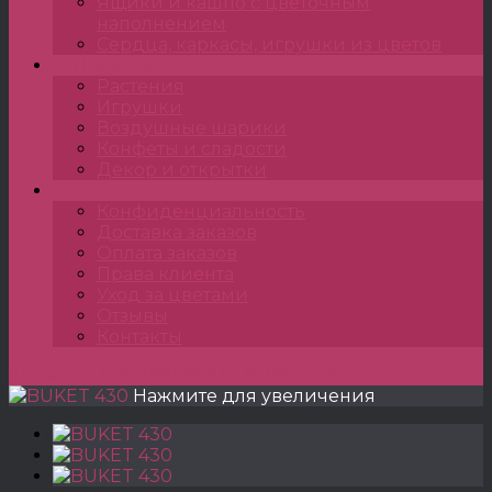
Ящики и кашпо с цветочным
наполнением
Сердца, каркасы, игрушки из цветов
Подарки
Растения
Игрушки
Воздушные шарики
Конфеты и сладости
Декор и открытки
•••
Конфиденциальность
Доставка заказов
Оплата заказов
Права клиента
Уход за цветами
Отзывы
Контакты
Главная
»
TULPANSHOP
»
BUKET 430
Нажмите для увеличения