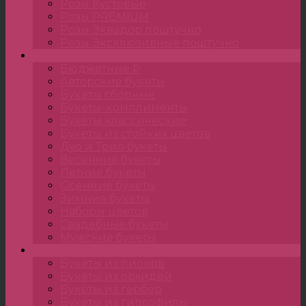
Розы Кустовые
Розы PREMIUM
Розы Эквадор поштучно
Розы Эксклюзивные поштучно
Букеты
Бюджетные ₽
Авторские букеты
Букеты сборные
Букеты-комплименты
Букеты классические
Букеты из стойких цветов
Дуо и Трио букеты
Весенние букеты
Летние букеты
Осенние букеты
Зимние букеты
Наборы цветов
Свадебные букеты
Мужские букеты
Монобукеты
Букеты из пионов
Букеты из орхидей
Букеты из гербер
Букеты из гипсофилы