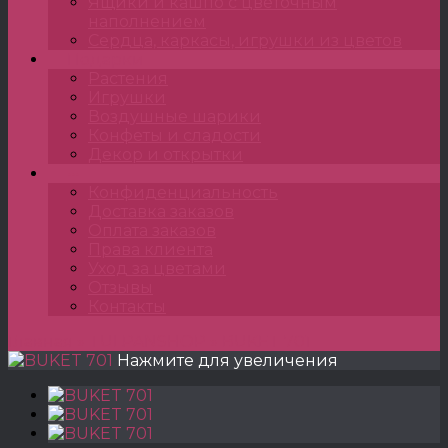
Ящики и кашпо с цветочным
наполнением
Сердца, каркасы, игрушки из цветов
Подарки
Растения
Игрушки
Воздушные шарики
Конфеты и сладости
Декор и открытки
•••
Конфиденциальность
Доставка заказов
Оплата заказов
Права клиента
Уход за цветами
Отзывы
Контакты
Главная
»
TULPANSHOP
»
BUKET 701
Нажмите для увеличения