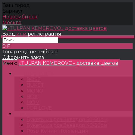
Ваш город
Барнаул
Новосибирск
Москва
Вход
или
регистрация
0 ₽
Товар ещё не выбран!
Оформить заказ
Меню
«TULPAN KEMEROVO» доставка цветов
TULPANSHOP
ROSE
BUKET
MONO
BOX
MOM
FOR LOVE
Розы
Букеты из роз Эквадор 50-60см
Букеты из роз Эквадор 40-50см
Розы Кения | Голландия