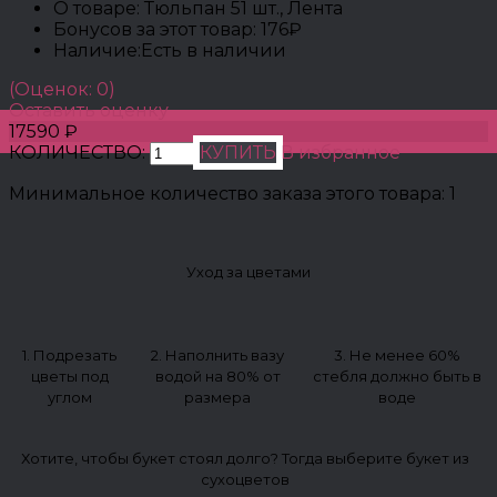
О товаре:
Тюльпан 51 шт., Лента
Бонусов за этот товар:
176₽
Наличие:
Есть в наличии
(Оценок: 0)
Оставить оценку
17590 ₽
КОЛИЧЕСТВО:
КУПИТЬ
В избранное
Минимальное количество заказа этого товара: 1
Уход за цветами
1. Подрезать
2. Наполнить вазу
3. Не менее 60%
цветы под
водой на 80% от
стебля должно быть в
углом
размера
воде
Хотите, чтобы букет стоял долго? Тогда выберите букет из
сухоцветов