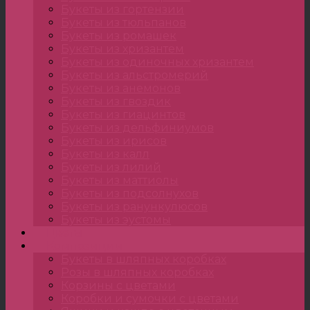
Букеты из гортензии
Букеты из тюльпанов
Букеты из ромашек
Букеты из хризантем
Букеты из одиночных хризантем
Букеты из альстромерий
Букеты из анемонов
Букеты из гвоздик
Букеты из гиацинтов
Букеты из дельфиниумов
Букеты из ирисов
Букеты из калл
Букеты из лилий
Букеты из маттиолы
Букеты из подсолнухов
Букеты из ранункулюсов
Букеты из эустомы
Цветы
Композиции
Букеты в шляпных коробках
Розы в шляпных коробках
Корзины с цветами
Коробки и сумочки с цветами