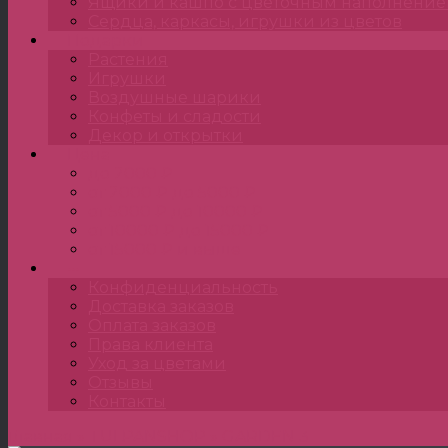
Ящики и кашпо с цветочным наполнени
Сердца, каркасы, игрушки из цветов
Подарки
Растения
Игрушки
Воздушные шарики
Конфеты и сладости
Декор и открытки
Цена
до 2000 ₽
от 2000 ₽ до 5000 ₽
от 5000 ₽ до 10000 ₽
от 10000 ₽ до 15000 ₽
от 15000 ₽ и выше
•••
Конфиденциальность
Доставка заказов
Оплата заказов
Права клиента
Уход за цветами
Отзывы
Контакты
Главная
»
TULPANSHOP
»
GARDEN 3