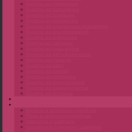
Букеты из гортензии
Букеты из тюльпанов
Букеты из ромашек
Букеты из хризантем
Букеты из одиночных хризантем
Букеты из альстромерий
Букеты из анемонов
Букеты из гвоздик
Букеты из гиацинтов
Букеты из дельфиниумов
Букеты из ирисов
Букеты из калл
Букеты из лилий
Букеты из маттиолы
Букеты из подсолнухов
Букеты из ранункулюсов
Букеты из эустомы
Цветы
Композиции
Букеты в шляпных коробках
Розы в шляпных коробках
Корзины с цветами
Коробки и сумочки с цветами