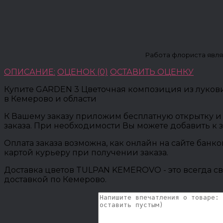
Работа флориста явля
ОПИСАНИЕ:
ОЦЕНОК (0)
ОСТАВИТЬ ОЦЕНКУ
Купите GARDEN 3 Цветочная композиция из лукови
в Кемерово и области
К Вашему заказу приложим бесплатную открытку и 
заказа. При необходимости Вы можете добавить к 
Оплата заказа возможна, как онлайн на сайте банк
картой курьеру при получении заказа.
Доставка цветов TULPAN KEMEROVO - это всегда св
доставкой по Кемерово.