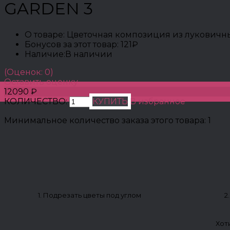
GARDEN 3
О товаре:
Цветочная композиция из луковичны
Бонусов за этот товар:
121₽
Наличие:
В наличии
(Оценок: 0)
Оставить оценку
12090 ₽
КОЛИЧЕСТВО:
КУПИТЬ
В избранное
Минимальное количество заказа этого товара: 1
1. Подрезать цветы под углом
2
Хот