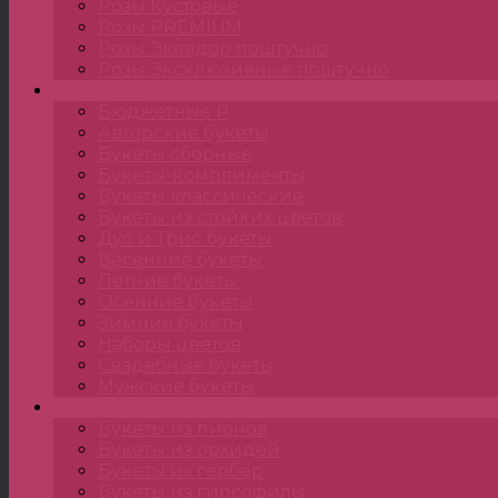
Розы Кустовые
Розы PREMIUM
Розы Эквадор поштучно
Розы Эксклюзивные поштучно
Букеты
Бюджетные ₽
Авторские букеты
Букеты сборные
Букеты-комплименты
Букеты классические
Букеты из стойких цветов
Дуо и Трио букеты
Весенние букеты
Летние букеты
Осенние букеты
Зимние букеты
Наборы цветов
Свадебные букеты
Мужские букеты
Монобукеты
Букеты из пионов
Букеты из орхидей
Букеты из гербер
Букеты из гипсофилы