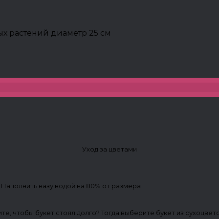
х растений диаметр 25 см
Уход за цветами
. Наполнить вазу водой на 80% от размера
ите, чтобы букет стоял долго? Тогда выберите букет из сухоцвет