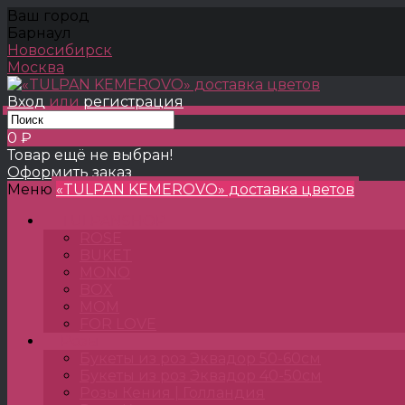
Ваш город
Барнаул
Новосибирск
Москва
Вход
или
регистрация
0 ₽
Товар ещё не выбран!
Оформить заказ
Меню
«TULPAN KEMEROVO» доставка цветов
TULPANSHOP
ROSE
BUKET
MONO
BOX
MOM
FOR LOVE
Розы
Букеты из роз Эквадор 50-60см
Букеты из роз Эквадор 40-50см
Розы Кения | Голландия